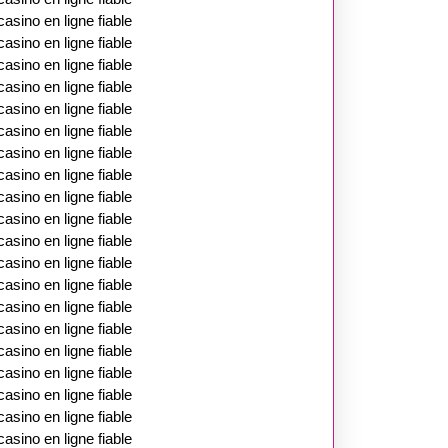
casino en ligne fiable
casino en ligne fiable
casino en ligne fiable
casino en ligne fiable
casino en ligne fiable
casino en ligne fiable
casino en ligne fiable
casino en ligne fiable
casino en ligne fiable
casino en ligne fiable
casino en ligne fiable
casino en ligne fiable
casino en ligne fiable
casino en ligne fiable
casino en ligne fiable
casino en ligne fiable
casino en ligne fiable
casino en ligne fiable
casino en ligne fiable
casino en ligne fiable