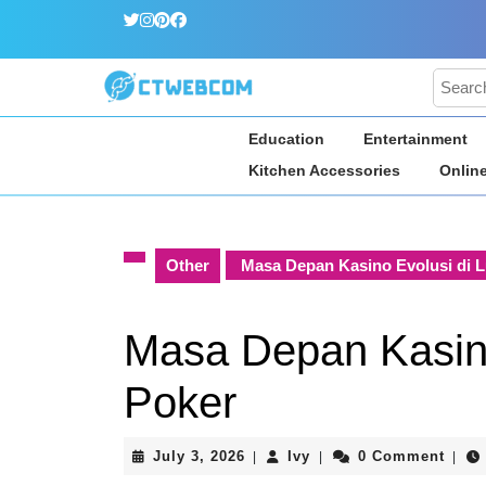
Skip
to
content
Search
Skip
for:
to
content
Education
Entertainment
Kitchen Accessories
Onlin
Other
Masa Depan Kasino Evolusi di L
Masa Depan Kasino
Poker
July
Ivy
July 3, 2026
Ivy
0 Comment
|
|
|
3,