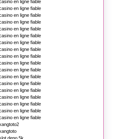
casino en ligne fiable
casino en ligne fiable
casino en ligne fiable
casino en ligne fiable
casino en ligne fiable
casino en ligne fiable
casino en ligne fiable
casino en ligne fiable
casino en ligne fiable
casino en ligne fiable
casino en ligne fiable
casino en ligne fiable
casino en ligne fiable
casino en ligne fiable
casino en ligne fiable
casino en ligne fiable
casino en ligne fiable
casino en ligne fiable
kangtoto2
kangtoto
slot depo 5k