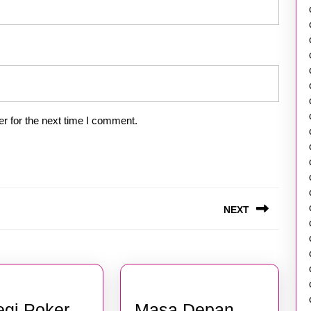
r for the next time I comment.
NEXT
Next
post:
egi Poker
Masa Depan