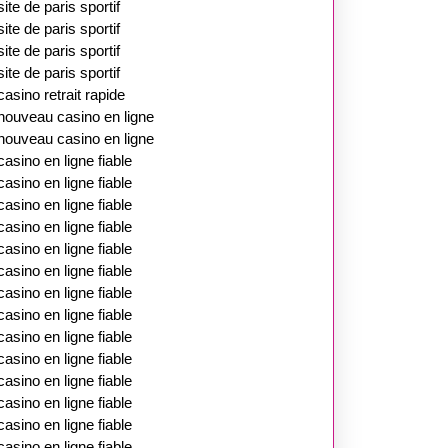
site de paris sportif
site de paris sportif
site de paris sportif
site de paris sportif
casino retrait rapide
nouveau casino en ligne
nouveau casino en ligne
casino en ligne fiable
casino en ligne fiable
casino en ligne fiable
casino en ligne fiable
casino en ligne fiable
casino en ligne fiable
casino en ligne fiable
casino en ligne fiable
casino en ligne fiable
casino en ligne fiable
casino en ligne fiable
casino en ligne fiable
casino en ligne fiable
casino en ligne fiable