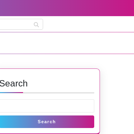
Search
Search