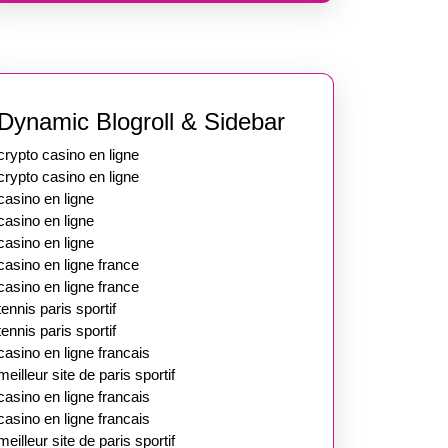
Dynamic Blogroll & Sidebar
crypto casino en ligne
crypto casino en ligne
casino en ligne
casino en ligne
casino en ligne
casino en ligne france
casino en ligne france
tennis paris sportif
tennis paris sportif
casino en ligne francais
meilleur site de paris sportif
casino en ligne francais
casino en ligne francais
meilleur site de paris sportif