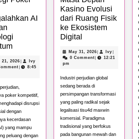
Kasino Evolusi
alahkan AI
dari Ruang Fisik
an
ke Ekosistem
Masa
logi
Digital
Strategi
Depan
tum
May
Ivy
May 31, 2026
Ivy
|
|
Poker
Kasino
31,
0 Comment
12:21
|
June
Ivy
 21, 2026
Ivy
|
2026
Evolusi
2026
pm
21,
Comment
8:45
|
Mengalahkan
dari
2026
Industri perjudian global
AI
Ruang
sedang berada di
perjudian,
dengan
Fisik
persimpangan transformasi
a poker kompetitif,
Psikologi
ke
yang paling radikal sejak
enghadapi disrupsi
Kuantum
Ekosistem
legalisasi tisu4d maxwin
sial dengan
komersial. Paradigma
Digital
nya kecerdasan
tradisional yang berfokus
AI) yang mampu
pada bangunan mewah dan
ng peluang dengan