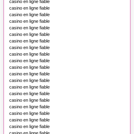
casino en ligne fiable
casino en ligne fiable
casino en ligne fiable
casino en ligne fiable
casino en ligne fiable
casino en ligne fiable
casino en ligne fiable
casino en ligne fiable
casino en ligne fiable
casino en ligne fiable
casino en ligne fiable
casino en ligne fiable
casino en ligne fiable
casino en ligne fiable
casino en ligne fiable
casino en ligne fiable
casino en ligne fiable
casino en ligne fiable
casino en ligne fiable
casino en ligne fiable
casino en ligne fiable