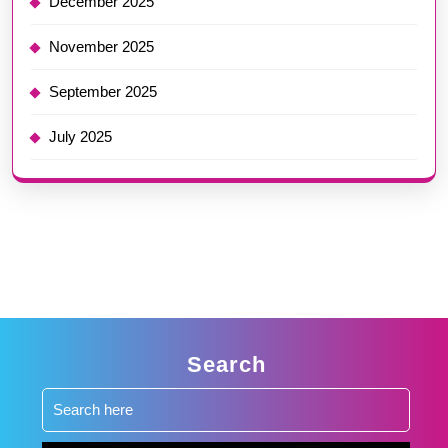
December 2025
November 2025
September 2025
July 2025
Search
Search
for: