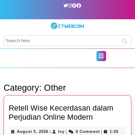
Skip
to
content
Skip
to
content
Search
for:
Open
Button
Category:
Other
Retell Wise Kecerdasan dalam
Retell
Perjudian Online Modern
Wise
August
Ivy
August 5, 2026
Ivy
0 Comment
1:26
|
|
|
Kecerdasan