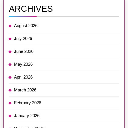
ARCHIVES
August 2026
July 2026
June 2026
May 2026
April 2026
March 2026
February 2026
January 2026