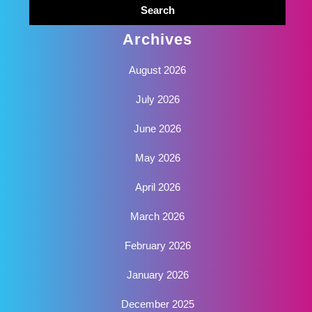
Archives
August 2026
July 2026
June 2026
May 2026
April 2026
March 2026
February 2026
January 2026
December 2025