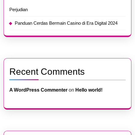
Perjudian
Panduan Cerdas Bermain Casino di Era Digital 2024
Recent Comments
A WordPress Commenter
on
Hello world!