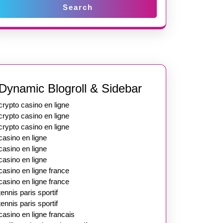
Search
Dynamic Blogroll & Sidebar
crypto casino en ligne
crypto casino en ligne
crypto casino en ligne
casino en ligne
casino en ligne
casino en ligne
casino en ligne france
casino en ligne france
tennis paris sportif
tennis paris sportif
casino en ligne francais