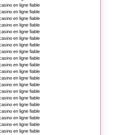
casino en ligne fiable
casino en ligne fiable
casino en ligne fiable
casino en ligne fiable
casino en ligne fiable
casino en ligne fiable
casino en ligne fiable
casino en ligne fiable
casino en ligne fiable
casino en ligne fiable
casino en ligne fiable
casino en ligne fiable
casino en ligne fiable
casino en ligne fiable
casino en ligne fiable
casino en ligne fiable
casino en ligne fiable
casino en ligne fiable
casino en ligne fiable
casino en ligne fiable