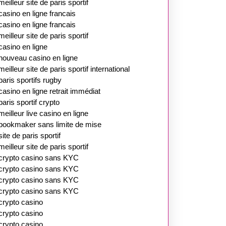
meilleur site de paris sportif
casino en ligne francais
casino en ligne francais
meilleur site de paris sportif
casino en ligne
nouveau casino en ligne
meilleur site de paris sportif international
paris sportifs rugby
casino en ligne retrait immédiat
paris sportif crypto
meilleur live casino en ligne
bookmaker sans limite de mise
site de paris sportif
meilleur site de paris sportif
crypto casino sans KYC
crypto casino sans KYC
crypto casino sans KYC
crypto casino sans KYC
crypto casino
crypto casino
crypto casino