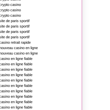
crypto casino
crypto casino
crypto casino
site de paris sportif
site de paris sportif
site de paris sportif
site de paris sportif
casino retrait rapide
nouveau casino en ligne
nouveau casino en ligne
casino en ligne fiable
casino en ligne fiable
casino en ligne fiable
casino en ligne fiable
casino en ligne fiable
casino en ligne fiable
casino en ligne fiable
casino en ligne fiable
casino en ligne fiable
casino en ligne fiable