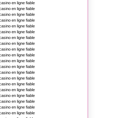
casino en ligne fiable
casino en ligne fiable
casino en ligne fiable
casino en ligne fiable
casino en ligne fiable
casino en ligne fiable
casino en ligne fiable
casino en ligne fiable
casino en ligne fiable
casino en ligne fiable
casino en ligne fiable
casino en ligne fiable
casino en ligne fiable
casino en ligne fiable
casino en ligne fiable
casino en ligne fiable
casino en ligne fiable
casino en ligne fiable
casino en ligne fiable
casino en ligne fiable