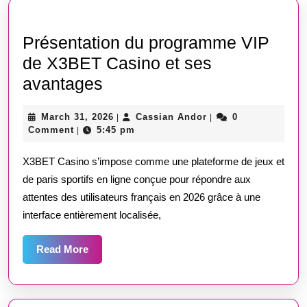
Présentation du programme VIP
de X3BET Casino et ses
Présentation
avantages
du
March
Cassian
March 31, 2026
Cassian Andor
0
|
|
programme
31,
Andor
Comment
5:45 pm
|
VIP
2026
X3BET Casino s’impose comme une plateforme de jeux et
de
de paris sportifs en ligne conçue pour répondre aux
X3BET
attentes des utilisateurs français en 2026 grâce à une
Casino
interface entièrement localisée,
et
ses
Read
Read More
More
avantages