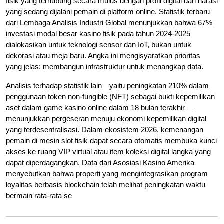
fisik yang terhubung secara mulus dengan profil digital dan narasi
yang sedang dijalani pemain di platform online. Statistik terbaru
dari Lembaga Analisis Industri Global menunjukkan bahwa 67%
investasi modal besar kasino fisik pada tahun 2024-2025
dialokasikan untuk teknologi sensor dan IoT, bukan untuk
dekorasi atau meja baru. Angka ini mengisyaratkan prioritas
yang jelas: membangun infrastruktur untuk menangkap data.
Analisis terhadap statistik lain—yaitu peningkatan 210% dalam
penggunaan token non-fungible (NFT) sebagai bukti kepemilikan
aset dalam game kasino online dalam 18 bulan terakhir—
menunjukkan pergeseran menuju ekonomi kepemilikan digital
yang terdesentralisasi. Dalam ekosistem 2026, kemenangan
pemain di mesin slot fisik dapat secara otomatis membuka kunci
akses ke ruang VIP virtual atau item koleksi digital langka yang
dapat diperdagangkan. Data dari Asosiasi Kasino Amerika
menyebutkan bahwa properti yang mengintegrasikan program
loyalitas berbasis blockchain telah melihat peningkatan waktu
bermain rata-rata se