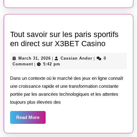
Tout savoir sur les paris sportifs
Tout
en direct sur X3BET Casino
savoir
March
Cassian
March 31, 2026
Cassian Andor
0
|
|
sur
31,
Andor
Comment
5:42 pm
|
les
2026
Dans un contexte où le marché des jeux en ligne connaît
paris
une croissance rapide et une transformation constante
sportifs
portée par les avancées technologiques et les attentes
en
toujours plus élevées des
direct
sur
Read
Read More
More
X3BET
Casino