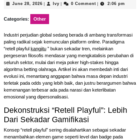
June
Ivy
June 28, 2026
Ivy
0 Comment
2:06 pm
|
|
|
28,
2026
Categories:
Other
Industri perjudian global sedang berada di ambang transformasi
paling radikal sejak kemunculan platform online. Paradigma
“retell playful
kangjitu
” bukan sekadar tren, melainkan
pergeseran filosofis mendasar yang mengkatalisis perubahan di
seluruh sektor, mulai dari meja poker high-stakes hingga
algoritma betting olahraga. Artikel ini akan membedah inti dari
evolusi ini, menantang anggapan bahwa masa depan industri
terletak pada odds yang lebih baik, dan justru berargumen bahwa
kemenangan terbesar ada pada narasi dan keterlibatan
emosional yang dipersonalisasi.
Dekonstruksi “Retell Playful”: Lebih
Dari Sekadar Gamifikasi
Konsep “retell playful” sering disalahartikan sebagai sekadar
menambahkan elemen game seperti level dan badge pada