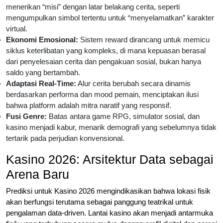
menerikan “misi” dengan latar belakang cerita, seperti
mengumpulkan simbol tertentu untuk “menyelamatkan” karakter
virtual.
Ekonomi Emosional:
Sistem reward dirancang untuk memicu
siklus keterlibatan yang kompleks, di mana kepuasan berasal
dari penyelesaian cerita dan pengakuan sosial, bukan hanya
saldo yang bertambah.
Adaptasi Real-Time:
Alur cerita berubah secara dinamis
berdasarkan performa dan mood pemain, menciptakan ilusi
bahwa platform adalah mitra naratif yang responsif.
Fusi Genre:
Batas antara game RPG, simulator sosial, dan
kasino menjadi kabur, menarik demografi yang sebelumnya tidak
tertarik pada perjudian konvensional.
Kasino 2026: Arsitektur Data sebagai
Arena Baru
Prediksi untuk Kasino 2026 mengindikasikan bahwa lokasi fisik
akan berfungsi terutama sebagai panggung teatrikal untuk
pengalaman data-driven. Lantai kasino akan menjadi antarmuka