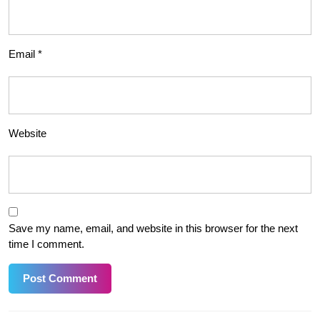
Email
*
Website
Save my name, email, and website in this browser for the next
time I comment.
Post