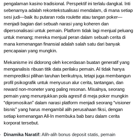
pengalaman kasino tradisional. Perspektif ini terlalu dangkal. Inti
sebenarnya adalah rekontekstualisasi mendalam, di mana setiap
sesi judi—baik itu putaran roda roulette atau tangan poker—
menjadi bagian dari sebuah narasi yang koheren dan
dipersonalisasi untuk pemain. Platform tidak lagi menjual peluang
untuk menang; mereka menjual peran dalam sebuah cerita di
mana kemenangan finansial adalah salah satu dari banyak
pencapaian yang mungkin.
Mekanisme ini didorong oleh kecerdasan buatan generatif yang
menganalisis ribuan titik data perilaku pemain. AI tidak hanya
memprediksi pilihan taruhan berikutnya, tetapi juga membangun
profil psikografik untuk menyusun alur cerita, tantangan, dan
reward non-moneter yang paling resonan. Misalnya, seorang
pemain yang menunjukkan pola agresif di meja poker mungkin
“dipromosikan” dalam narasi platform menjadi seorang “visioner
bisnis” yang harus mengambil alih perusahaan fiksi, dengan
setiap kemenangan All-In membuka bab baru dalam cerita
korporat tersebut.
Dinamika Naratif:
Alih-alih bonus deposit statis, pemain