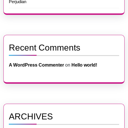
Perjudian
Recent Comments
A WordPress Commenter
on
Hello world!
ARCHIVES