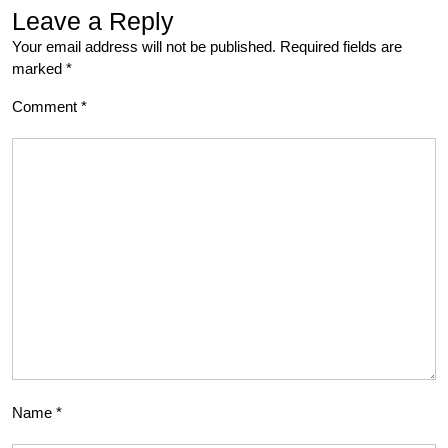
Leave a Reply
Your email address will not be published.
Required fields are
marked
*
Comment
*
Name
*