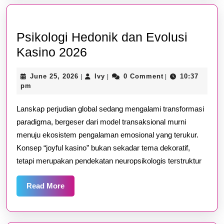
Psikologi Hedonik dan Evolusi
Psikologi
Kasino 2026
Hedonik
June
Ivy
June 25, 2026
Ivy
0 Comment
10:37
|
|
|
dan
25,
pm
Evolusi
2026
Lanskap perjudian global sedang mengalami transformasi
Kasino
paradigma, bergeser dari model transaksional murni
2026
menuju ekosistem pengalaman emosional yang terukur.
Konsep “joyful kasino” bukan sekadar tema dekoratif,
tetapi merupakan pendekatan neuropsikologis terstruktur
Read
Read More
More