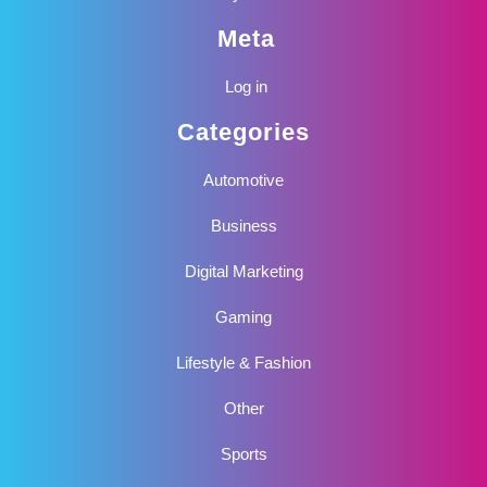
Meta
Log in
Categories
Automotive
Business
Digital Marketing
Gaming
Lifestyle & Fashion
Other
Sports