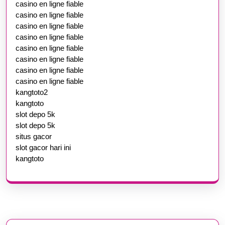
casino en ligne fiable
casino en ligne fiable
casino en ligne fiable
casino en ligne fiable
casino en ligne fiable
casino en ligne fiable
casino en ligne fiable
casino en ligne fiable
kangtoto2
kangtoto
slot depo 5k
slot depo 5k
situs gacor
slot gacor hari ini
kangtoto