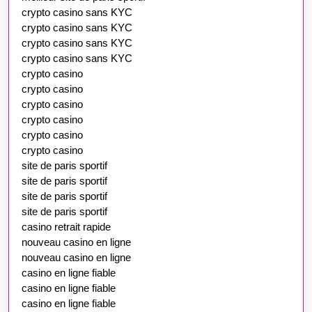
crypto casino sans KYC
crypto casino sans KYC
crypto casino sans KYC
crypto casino sans KYC
crypto casino
crypto casino
crypto casino
crypto casino
crypto casino
crypto casino
site de paris sportif
site de paris sportif
site de paris sportif
site de paris sportif
casino retrait rapide
nouveau casino en ligne
nouveau casino en ligne
casino en ligne fiable
casino en ligne fiable
casino en ligne fiable