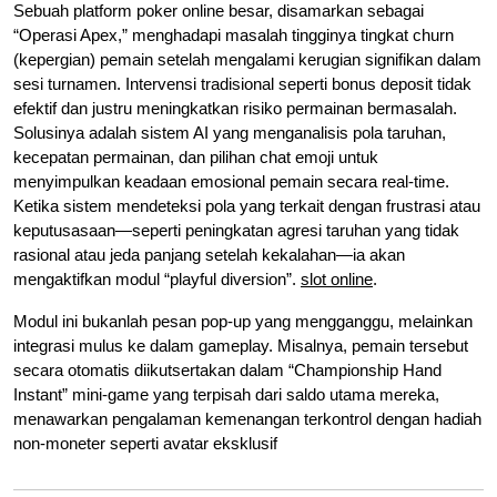
Sebuah platform poker online besar, disamarkan sebagai
“Operasi Apex,” menghadapi masalah tingginya tingkat churn
(kepergian) pemain setelah mengalami kerugian signifikan dalam
sesi turnamen. Intervensi tradisional seperti bonus deposit tidak
efektif dan justru meningkatkan risiko permainan bermasalah.
Solusinya adalah sistem AI yang menganalisis pola taruhan,
kecepatan permainan, dan pilihan chat emoji untuk
menyimpulkan keadaan emosional pemain secara real-time.
Ketika sistem mendeteksi pola yang terkait dengan frustrasi atau
keputusasaan—seperti peningkatan agresi taruhan yang tidak
rasional atau jeda panjang setelah kekalahan—ia akan
mengaktifkan modul “playful diversion”.
slot online
.
Modul ini bukanlah pesan pop-up yang mengganggu, melainkan
integrasi mulus ke dalam gameplay. Misalnya, pemain tersebut
secara otomatis diikutsertakan dalam “Championship Hand
Instant” mini-game yang terpisah dari saldo utama mereka,
menawarkan pengalaman kemenangan terkontrol dengan hadiah
non-moneter seperti avatar eksklusif