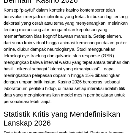
Bermain” Kasino 2026
Konsep “playful” dalam konteks kasino kontemporer telah
berevolusi menjadi disiplin ilmu yang ketat. Ini bukan lagi tentang
dekorasi yang cerah atau tema yang menyenangkan, melainkan
tentang merancang alur pengambilan keputusan yang
memanfaatkan bias kognitif bawaan manusia. Setiap elemen,
dari suara koin virtual hingga animasi kemenangan dalam poker
online, diukur dampak neurologisnya. Studi menggunakan
teknologi eye-tracking dan galvanic skin response (GSR)
mengungkap bahwa interval waktu yang tepat antara taruhan dan
hasil—dikenal sebagai “latensi yang dimanipulasi”—dapat
meningkatkan pelepasan dopamin hingga 15% dibandingkan
dengan umpan balik instan. Kasino 2026 beroperasi sebagai
laboratorium perilaku hidup, di mana setiap interaksi adalah titik
data yang menginformasikan model mesin pembelajaran untuk
personalisasi lebih lanjut.
Statistik Kritis yang Mendefinisikan
Lanskap 2026
Data terbaru mengonfirmasi arah industri ini. Pertama, laporan