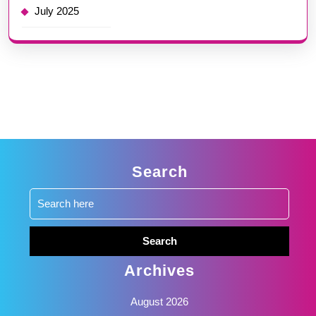
July 2025
Search
Search
for:
Archives
August 2026