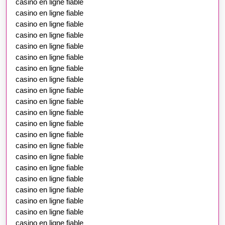
casino en ligne fiable
casino en ligne fiable
casino en ligne fiable
casino en ligne fiable
casino en ligne fiable
casino en ligne fiable
casino en ligne fiable
casino en ligne fiable
casino en ligne fiable
casino en ligne fiable
casino en ligne fiable
casino en ligne fiable
casino en ligne fiable
casino en ligne fiable
casino en ligne fiable
casino en ligne fiable
casino en ligne fiable
casino en ligne fiable
casino en ligne fiable
casino en ligne fiable
casino en ligne fiable