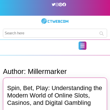
Skip
to
content
Skip
to
content
Search
for:
Open
Button
Author:
Millermarker
Spin, Bet, Play: Understanding the
Modern World of Online Slots,
Spin,
Casinos, and Digital Gambling
Bet,