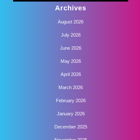
Archives
August 2026
July 2026
June 2026
May 2026
April 2026
March 2026
February 2026
January 2026
December 2025
November 2025