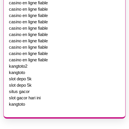
casino en ligne fiable
casino en ligne fiable
casino en ligne fiable
casino en ligne fiable
casino en ligne fiable
casino en ligne fiable
casino en ligne fiable
casino en ligne fiable
casino en ligne fiable
casino en ligne fiable
kangtoto2
kangtoto
slot depo 5k
slot depo 5k
situs gacor
slot gacor hari ini
kangtoto