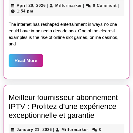
April
Millermarker
April 20, 2026
Millermarker
0 Comment
|
|
|
Play:
20,
1:54 pm
Unders
2026
The internet has reshaped entertainment in ways no one
the
could have imagined a decade ago. One of the clearest
Moder
examples is the rise of online slot games, online casinos,
World
and
of
Read
Read More
Online
More
Slots,
Casino
and
Meilleur fournisseur abonnement
Digital
IPTV : Profitez d’une expérience
Gambl
Meilleur
exceptionnelle et garantie
fournisseur
January
Millermarker
January 21, 2026
Millermarker
0
|
|
abonnemen