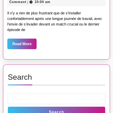
21,
Comment
10:04 am
|
IPTV
2026
Il n’y a rien de plus frustrant que de s’installer
:
confortablement après une longue journée de travail, avec
Profitez
l’envie de s’évader devant un match crucial ou le dernier
d’une
épisode de
expérience
Read
Read More
exceptionne
More
et
garantie
Search
Search