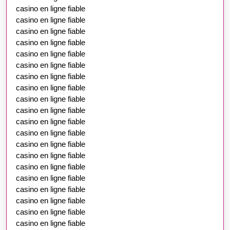
casino en ligne fiable
casino en ligne fiable
casino en ligne fiable
casino en ligne fiable
casino en ligne fiable
casino en ligne fiable
casino en ligne fiable
casino en ligne fiable
casino en ligne fiable
casino en ligne fiable
casino en ligne fiable
casino en ligne fiable
casino en ligne fiable
casino en ligne fiable
casino en ligne fiable
casino en ligne fiable
casino en ligne fiable
casino en ligne fiable
casino en ligne fiable
casino en ligne fiable