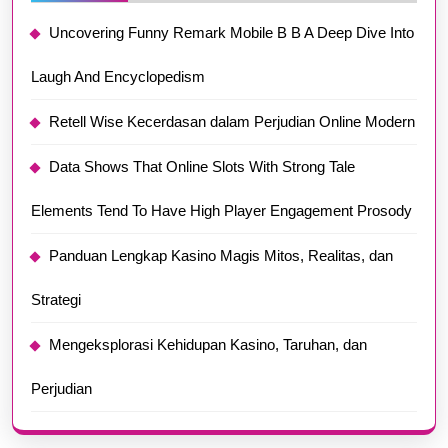
Uncovering Funny Remark Mobile B B A Deep Dive Into
Laugh And Encyclopedism
Retell Wise Kecerdasan dalam Perjudian Online Modern
Data Shows That Online Slots With Strong Tale
Elements Tend To Have High Player Engagement Prosody
Panduan Lengkap Kasino Magis Mitos, Realitas, dan
Strategi
Mengeksplorasi Kehidupan Kasino, Taruhan, dan
Perjudian