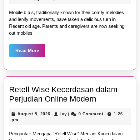
Mobile
2026
Mobile b b s, traditionally known for their comfy melodies
B
and lenify movements, have taken a delicious turn in
B
Recent old age. Parents and caregivers are now seeking
A
out mobiles
Deep
Read
Read More
Dive
More
Into
Laugh
And
Retell Wise Kecerdasan dalam
Encyclopedism
Retell
Perjudian Online Modern
Wise
August
Ivy
August 5, 2026
Ivy
0 Comment
1:26
|
|
|
Kecerdasan
5,
pm
dalam
2026
Pengantar: Mengapa “Retell Wise” Menjadi Kunci dalam
Perjudian